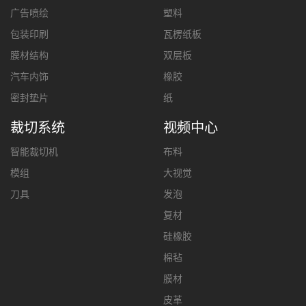
广告喷绘
塑料
包装印刷
瓦楞纸板
膜材结构
双层板
汽车内饰
橡胶
密封垫片
纸
裁切系统
视频中心
智能裁切机
布料
模组
大视觉
刀具
发泡
复材
硅橡胶
棉毡
膜材
皮革