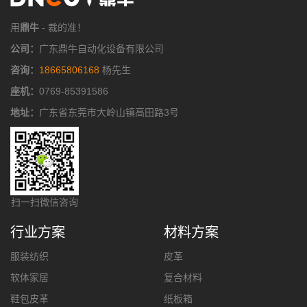
用
鼎牛
- 裁的准！
公司：
广东鼎牛自动化设备有限公司
咨询：
18665806168
杨先生
座机：
0769-85391586
地址：
广东省东莞市大岭山镇高田路3号
扫一扫微信咨询
行业方案
材料方案
服装纺织
皮革
软体家居
复合材料
鞋包皮革
纸板箱