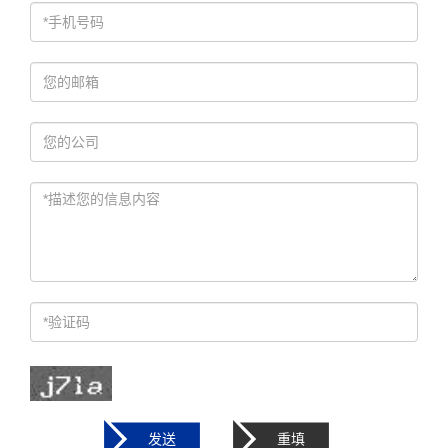
发送
重填