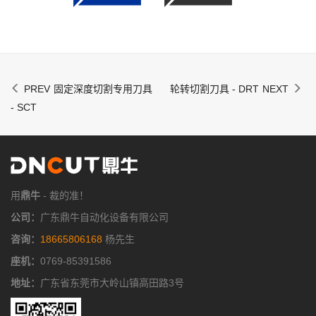
固定深度切割专用刀具
轮转切割刀具 - DRT
- SCT
用
鼎牛
- 裁的准！
公司：
广东鼎牛自动化设备有限公司
咨询：
18665806168
杨先生
座机：
0769-85391586
地址：
广东省东莞市大岭山镇高田路3号