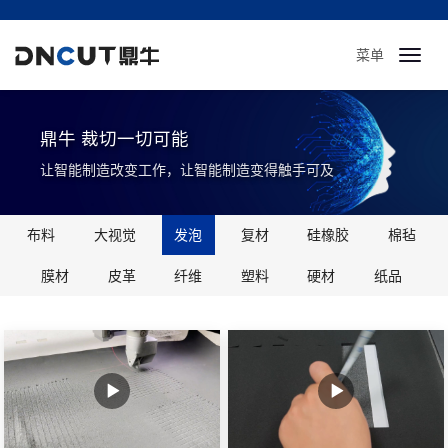
菜单
Toggl
navig
鼎牛 裁切一切可能
让智能制造改变工作，让智能制造变得触手可及
布料
大视觉
发泡
复材
硅橡胶
棉毡
膜材
皮革
纤维
塑料
硬材
纸品