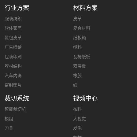
行业方案
材料方案
服装纺织
皮革
软体家居
复合材料
鞋包皮革
纸板箱
广告喷绘
塑料
包装印刷
瓦楞纸板
膜材结构
双层板
汽车内饰
橡胶
密封垫片
纸
裁切系统
视频中心
智能裁切机
布料
模组
大视觉
刀具
发泡